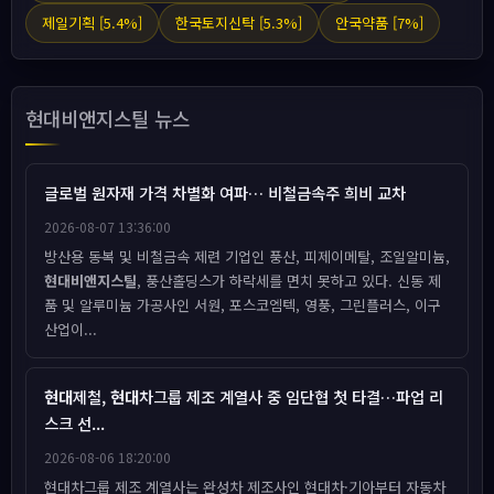
제일기획 [5.4%]
한국토지신탁 [5.3%]
안국약품 [7%]
현대비앤지스틸 뉴스
글로벌 원자재 가격 차별화 여파… 비철금속주 희비 교차
2026-08-07 13:36:00
방산용 동복 및 비철금속 제련 기업인 풍산, 피제이메탈, 조일알미늄,
현대비앤지스틸
, 풍산홀딩스가 하락세를 면치 못하고 있다. 신동 제
품 및 알루미늄 가공사인 서원, 포스코엠텍, 영풍, 그린플러스, 이구
산업이...
현대
제철,
현대
차그룹 제조 계열사 중 임단협 첫 타결…파업 리
스크 선...
2026-08-06 18:20:00
현대차그룹 제조 계열사는 완성차 제조사인 현대차·기아부터 자동차