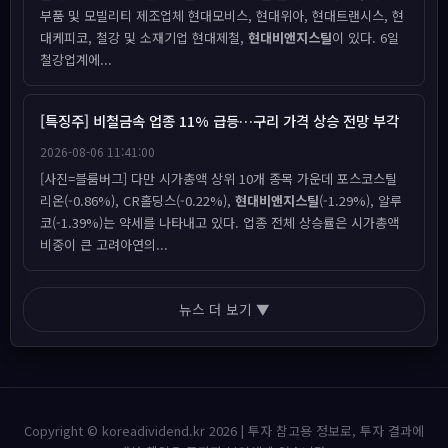
부품 및 모빌리티 제조업체 현대모비스, 현대위아, 현대트랜시스, 현
대케피코, 철강 및 소재기업 현대제철,
현대비앤지스틸
이 있다. 6일
철강업계에...
[특징주] 비철금속 업종 11% 급등…구리 가격 상승 전망 부각
2026-08-06 11:41:00
[사진=블룸버그] 다만 시가총액 상위 10개 종목 가운데 포스코스틸
리온(-0.86%), CR홀딩스(-0.22%),
현대비앤지스틸
(-1.29%), 알루
코(-1.39%)는 약세를 나타내고 있다. 업종 전체 상승률은 시가총액
비중이 큰 고려아연의...
뉴스 더 보기 ▼
Copyright © koreadividend.kr 2026 | 투자 참고용 정보로, 투자 결과에