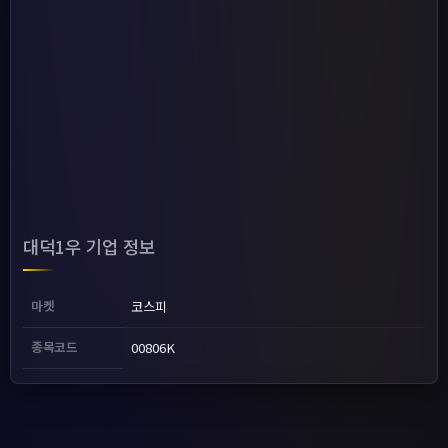
대덕1우 기업 정보
마켓
코스피
종목코드
00806K