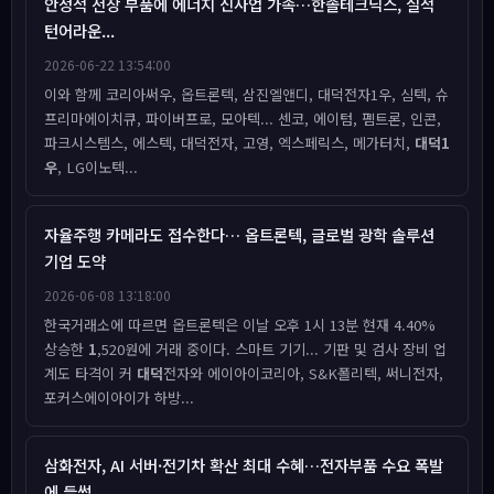
안정적 전장 부품에 에너지 신사업 가속…한솔테크닉스, 실적
턴어라운...
2026-06-22 13:54:00
이와 함께 코리아써우, 옵트론텍, 삼진엘앤디, 대덕전자1우, 심텍, 슈
프리마에이치큐, 파이버프로, 모아텍... 센코, 에이텀, 펨트론, 인콘,
파크시스템스, 에스텍, 대덕전자, 고영, 엑스페릭스, 메가터치,
대덕1
우
, LG이노텍...
자율주행 카메라도 접수한다… 옵트론텍, 글로벌 광학 솔루션
기업 도약
2026-06-08 13:18:00
한국거래소에 따르면 옵트론텍은 이날 오후 1시 13분 현재 4.40%
상승한
1
,520원에 거래 중이다. 스마트 기기... 기판 및 검사 장비 업
계도 타격이 커
대덕
전자와 에이아이코리아, S&K폴리텍, 써니전자,
포커스에이아이가 하방...
삼화전자, AI 서버·전기차 확산 최대 수혜…전자부품 수요 폭발
에 들썩