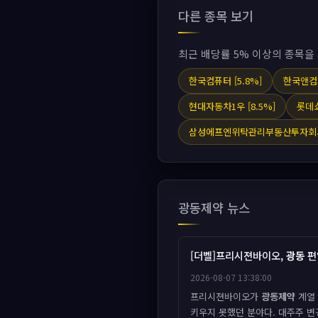
다른 종목 보기
최근 배당률 5% 이상의 종목을
한국컴퓨터 [5.8%]
한국앤컴퍼
현대자동차1우 [8.5%]
롯데쇼
삼성에프엔위탁관리부동산투자회사 
광동제약 뉴스
[더벨]프리시젼바이오,
광동
편
2026-08-07 13:38:00
프리시젼바이오가
광동제약
계열 
키우지 못했던 분야다. 대주주 변