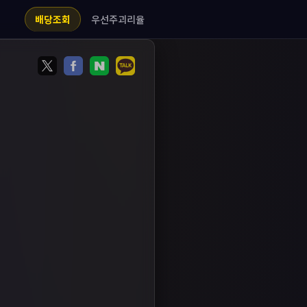
우선주괴리율
배당조회