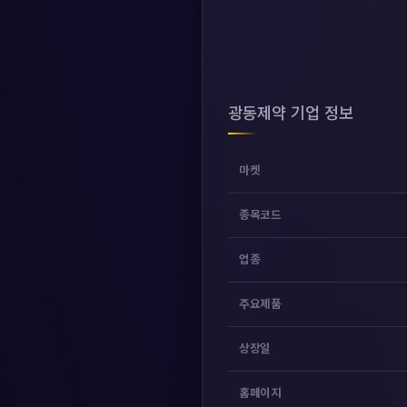
광동제약 기업 정보
마켓
종목코드
업종
주요제품
상장일
홈페이지