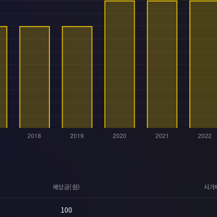
배당금(원)
시가
100