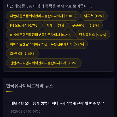
최근 배당률 5% 이상의 종목을 랜덤으로 보여줍니다.
디앤디플랫폼위탁관리부동산투자회사 [7.38%]
이퓨쳐 [12%]
KB오토시스 [6.7%]
지에스 [7%]
쿠쿠홀딩스 [5.1%]
삼성에프엔위탁관리부동산투자회사 [6.2%]
한일홀딩스 [5.6%]
이에스알켄달스퀘어위탁관리부동산투자회사 [6.2%]
조선내화 [7.19%]
신한서부티엔디위탁관리부동산투자회사 [7.3%]
한국유나이티드제약 뉴스
내년 4월 오너 승계 셈법 바뀌나…
제약
업계 전략 새 변수 부각
2026-08-07 06:06:00