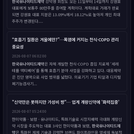
한국유나이티드제약
강덕영 회장도 오는 11일부터 14일까지 강원호
대표에게 보통주 80만주를 증여할 계획이다. 계획대로 거래가 완료
되면 강원호 대표 지분은 13.09%에서 18.12%로 높아져 개인 최대
주주가 변경된다....
“호흡기 질환은 겨울에만?”…폭염에 커지는 천식·COPD 관리
중요성
2026-08-07 06:02:00
한국유나이티드제약
은 자체 개발한 천식·COPD 흡입 치료제 ‘세레
테롤 액티베어’를 통해 호흡기 분야 사업을 강화하고 있다. 대웅제약
은 진단 영역으로 사업 범위를 넓혔다. 의료기기 기업 티알과 디지털
폐기능검사기...
"신약만은 못하지만 가성비 짱"… 업계 개량신약에 '화력집중'
2026-08-07 05:24:00
한미약품ㆍ보령ㆍ유나이티드, 특화기술로 시장지배력 극대화 개량신
약 시장을 주도하는 대표 3사인 한미약품과 보령,
한국유나이티드제
약
은 특화된 제제 기술과 강력한 브랜드 파이프라인을 앞세워 독보적