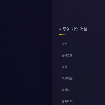
지투알 기업 정보
마켓
종목코드
업종
주요제품
상장일
홈페이지