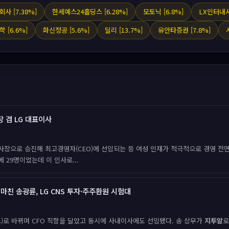
 [7.38%]
한세예스24홀딩스 [6.28%]
모토닉 [6.8%]
LX인터내셔
 [6.6%]
화신정공 [5.6%]
딜리 [13.7%]
유안타증권 [7.8%]
회장 겸 LG 대표이사
장으로 승진해 최고경영자(CEO)에 선임되는 등 여성 인재가 적극적으로 경영 전면
에 29명이었는데 이 인사로...
정 마친 송광륜, LG CNS 투자·주주환원 시험대
드)로 바뀌며 CFO 직함을 달았고 동시에 사내이사에도 선임됐다. 송 상무가
지투알
로