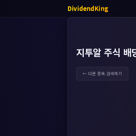
DividendKing
지투알 주식 배
← 다른 종목 검색하기