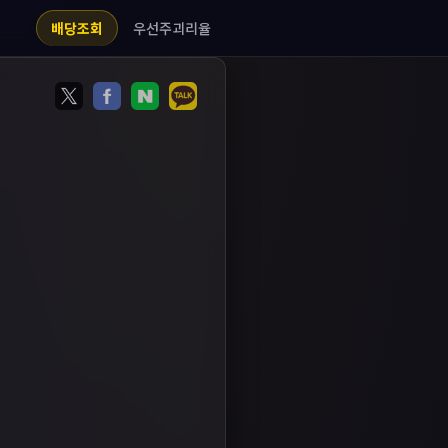
우선주괴리율
배당조회