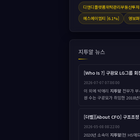
디앤디플랫폼위탁관리부동산투자회사
에스에이엠티 [6.1%]
영보화학
지투알 뉴스
[Who Is ?] 구광모 LG그룹 
2026-07-07 07:00:00
이 외에 박애리
지투알
전무가 부사
원 수는 구광모가 취임한 2018년
[더벨][About CFO] 구조조
2026-05-08 08:22:00
2020년 소속이
지투알
(현 HS애