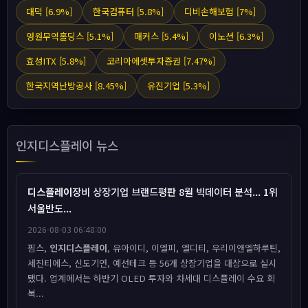
대덕 [6.9%]
한국컴퓨터 [5.8%]
디비손해보험 [7%]
영원무역홀딩스 [5.1%]
매커스 [5.4%]
이노션 [6.3%]
효성ITX [5.8%]
코리아에셋투자증권 [7.47%]
한국지역난방공사 [8.45%]
유진기업 [5.3%]
인지디스플레이 뉴스
디스플레이
장비 상장기업 브랜드평판 8월 빅데이터 분석... 1위
서울반도...
2026-08-03 06:48:00
핌스,
인지디스플레이
, 유아이디, 이엘피, 엘디티, 우리이앤엘하루틴,
세진티에스, 신도기연, 예선테크 등 56개 상장기업을 대상으로 실시
됐다. 업계에서는 하반기 OLED 투자와 차세대 디스플레이 수요 회
복...