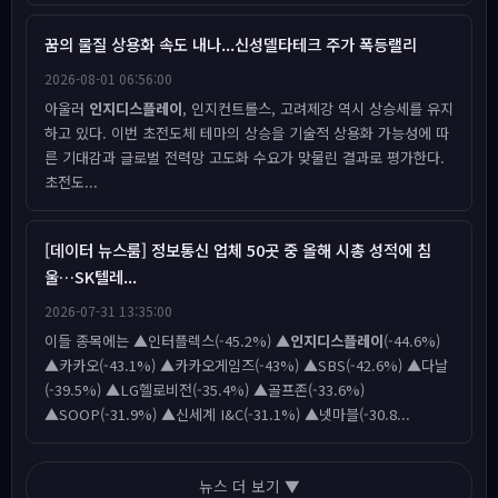
꿈의 물질 상용화 속도 내나...신성델타테크 주가 폭등랠리
2026-08-01 06:56:00
아울러
인지디스플레이
, 인지컨트롤스, 고려제강 역시 상승세를 유지
하고 있다. 이번 초전도체 테마의 상승을 기술적 상용화 가능성에 따
른 기대감과 글로벌 전력망 고도화 수요가 맞물린 결과로 평가한다.
초전도...
[데이터 뉴스룸] 정보통신 업체 50곳 중 올해 시총 성적에 침
울…SK텔레...
2026-07-31 13:35:00
이들 종목에는 ▲인터플렉스(-45.2%) ▲
인지디스플레이
(-44.6%)
▲카카오(-43.1%) ▲카카오게임즈(-43%) ▲SBS(-42.6%) ▲다날
(-39.5%) ▲LG헬로비전(-35.4%) ▲골프존(-33.6%)
▲SOOP(-31.9%) ▲신세계 I&C(-31.1%) ▲넷마블(-30.8...
뉴스 더 보기 ▼