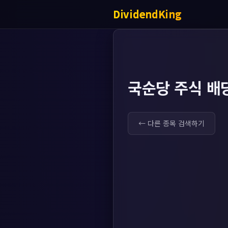
DividendKing
국순당 주식 배
← 다른 종목 검색하기