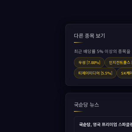
다른 종목 보기
최근 배당률 5% 이상의 종목을
우성 [7.88%]
인지컨트롤스 [
티제이미디어 [5.5%]
SK케미
국순당 뉴스
국순당
, 영국 프리미엄 스파클링 