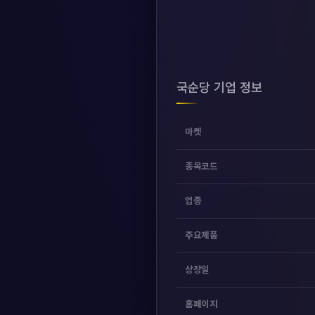
국순당 기업 정보
마켓
종목코드
업종
주요제품
상장일
홈페이지