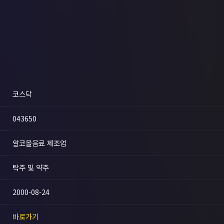
코스닥
043650
알코올음료 제조업
탁주 및 약주
2000-08-24
바로가기