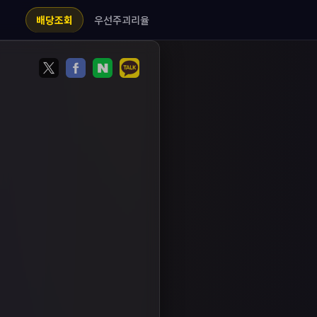
우선주괴리율
배당조회