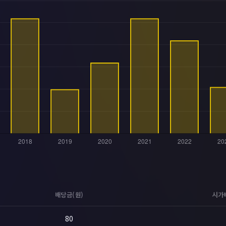
배당금(원)
시가
80