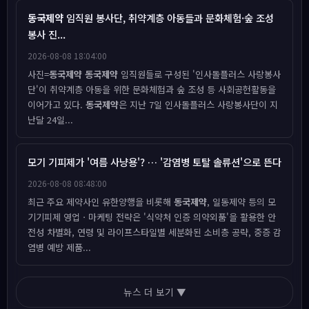
동국제약
임직원 봉사단, 취약계층 아동들과 문화체험·숲 조성
봉사 진...
2026-08-08 18:04:00
사진=
동국제약
동국제약
임직원들로 구성된 '인사돌플러스 사랑봉사
단'이 취약계층 아동을 위한 문화체험과 숲 조성 등 사회공헌활동을
이어가고 있다.
동국제약
은 지난 7일 인사돌플러스 사랑봉사단이 지
난달 24일...
모기 기피제가 '여름 사냥용'? … '감염병 토탈 솔류션'으로 뜬다
2026-08-08 08:48:00
최근 주요 제약사인 유한양행을 비롯해
동국제약
, 일동제약 등의 모
기기피제 영업ㆍ마케팅 전략은 '식약처 인증 의약외품'을 활용한 안
전성 차별화, 연령 및 라이프스타일별 세분화된 소비층 공략, 중증 감
염병 예방 제품...
뉴스 더 보기 ▼