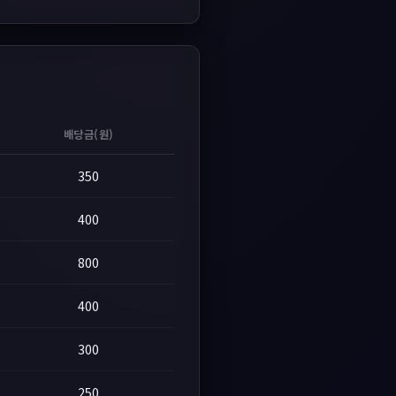
배당금(원)
350
400
800
400
300
250