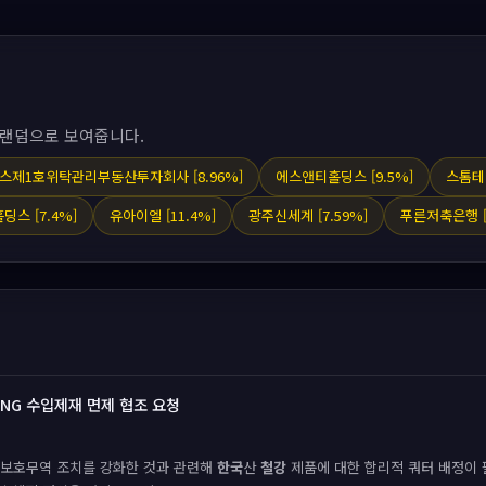
 랜덤으로 보여줍니다.
스제1호위탁관리부동산투자회사 [8.96%]
에스앤티홀딩스 [9.5%]
스톰테크
홀딩스 [7.4%]
유아이엘 [11.4%]
광주신세계 [7.59%]
푸른저축은행 [
NG 수입제재 면제 협조 요청
보호무역 조치를 강화한 것과 관련해
한국
산
철강
제품에 대한 합리적 쿼터 배정이