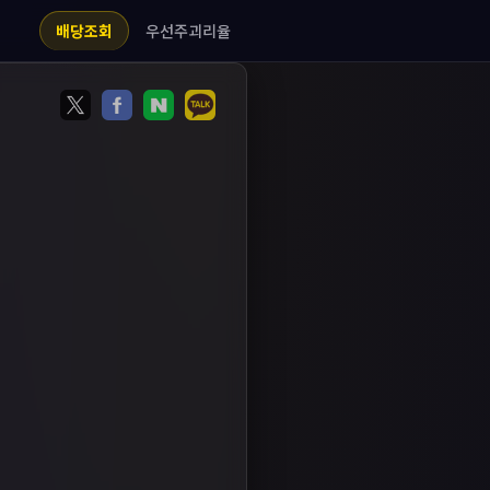
우선주괴리율
배당조회