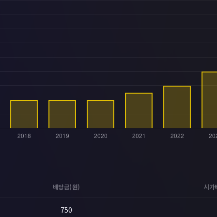
배당금(원)
시가
750