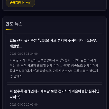
부국증권 [5.6%]
만도 뉴스
만도
산재 유가족들 “김승모 사고 철저히 수사해야”… 노동부,
재발방...
2026-08-06 11:34:00
하주영 기자 HL
만도
평택공장에서 하청노동자 고(故) 김승모 씨가
작업 중 숨진 사고와 관련해 산재 피해... 출처: 금속노조 산재피해가
족네트워크 '다시는'과 금속노조
만도
지부는 5일 고용노동부 평택지
청 앞에서...
차 팔수록 손해인데…베트남 토종 전기차의 아슬아슬한 질주[딥
다이브]
2026-08-06 10:01:00