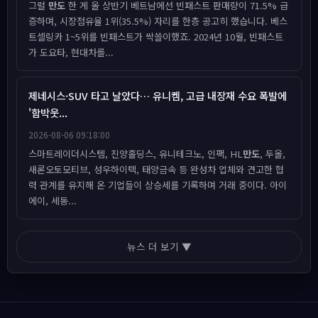
그럴
만도
한 게 올 상반기 베트남에선 빈패스트 판매량이 71.5% 급
증하며, 시장점유율 1위(35.5%) 자리를 한층 공고히 했습니다. 베스
트셀링카 1~5위를 빈패스트가 싹쓸이했죠. 2024년 10월, 빈패스트
가 도요타, 현대차를...
제네시스·SUV 타고 날았다… 유니켐, 고급 내장재 수요 폭발에
'함박웃...
2026-08-06 09:18:00
스마트레이더시스템, 진양홀딩스, 유니테크노, 인팩, HL
만도
, 두올,
새론오토모티브, 성우하이텍, 태양금속 등 완성차 업체와 견고한 협
력 관계를 유지해 온 기업들이 상승세를 기록하며 거래 중이다. 아이
에이, 세동...
뉴스 더 보기 ▼