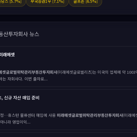
딩스 [5.7%]
부국증권1우 [7.1%]
골프존 [6.5%]
동산투자회사 뉴스
미래에셋
에셋글로벌위탁관리부동산투자회사
(미래에셋글로벌리츠)는 미국의 업체에 약 100
 자회사다. 이번 출자로...
, 신규 자산 매입 준비
 상정…휴스턴 물류센터 매입에 사용
미래에셋글로벌위탁관리부동산투자회사
(미래에
아니라 영업이익...