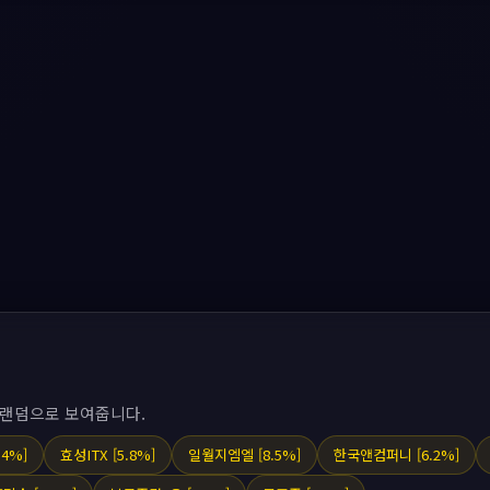
 랜덤으로 보여줍니다.
.4%]
효성ITX [5.8%]
일월지엠엘 [8.5%]
한국앤컴퍼니 [6.2%]