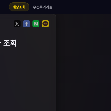
우선주괴리율
배당조회
 조회