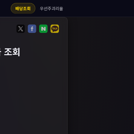
우선주괴리율
배당조회
 조회