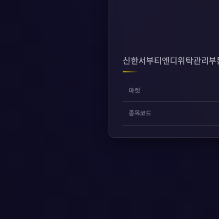
신한서부티엔디위탁관리부동
마켓
종목코드