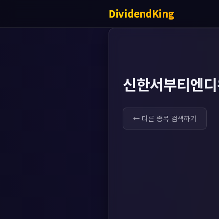
DividendKing
신한서부티엔디
← 다른 종목 검색하기