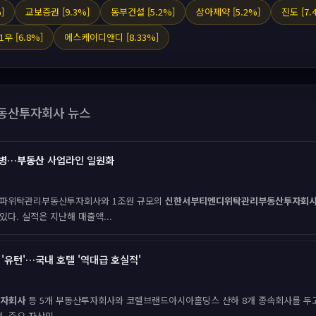
]
교보증권 [9.3%]
동부건설 [5.2%]
삼아제약 [5.2%]
진도 [7.
우 [6.8%]
에스케이디앤디 [8.33%]
동산투자회사 뉴스
합병…
부동산
사업라인 일원화
한알파위탁관리부동산투자회사와 1조원 규모의
신한서부티엔디위탁관리부동산투자회
다. 실적은 지난해 매출액...
'유턴'…국내 호텔 '역대급 호실적'
자회사
등 5개 부동산투자회사와 코렐브랜드아시아홀딩스 산하 8개 종속회사를 두고
 주요 자산인...