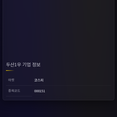
두산1우 기업 정보
마켓
코스피
종목코드
000151