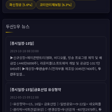
화신정공 [5.6%]
코리안리재보험 [6.3%]
두산1우 뉴스
[증시일정-18일]
2019-10-18 08:33:00
▶신규상장=제이콘텐트리(영화, 비디오물, 방송 프로그램 제작 및 배
급업·1440만6898주), 라온피플(소프트웨어 개발 및 공급업·1017만
8456주) ▶재상장=
두산
솔루스(전자부품 제조업·3045만7400주),
두
산
퓨얼셀...
[증시일정-15일]금호산업 유상청약
2012-05-15 09:11:00
▷유상청약=<15, 16일> 금호산업 ▷일반공모=<9~22일> 네오퍼플
▷권리락=서희건설(유상) ▷변경상장=두산(감자 -407만2978주),
두