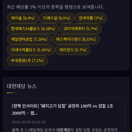
최근 배당률 5% 이상의 종목을 랜덤으로 보여줍니다.
와이솔 [8.4%]
디에스알 [6.5%]
안국약품 [7%]
한세예스24홀딩스 [6.28%]
코리아에프티 [5.7%]
제일연마공업 [7.26%]
에스케이디앤디 [8.33%]
더네이쳐홀딩스 [5.43%]
레이언스 [5.7%]
부국증권1우 [7.1%]
대한제당 뉴스
[정책 인사이트] ‘돼지고기 담합’ 공정위 190억 vs 검찰 1조
2000억… 법...
2026-08-09 06:01:00
올해 초 CJ제일제당·삼양사·
대한제당
의 설탕 담합 규모는 공정위가