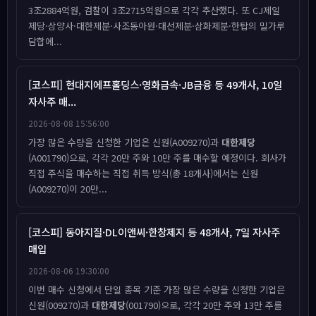
3조2884억원, 검찰이 3조2715억원으로 각각 추산했다. 또 CJ제일
제당·삼양사·대한제분·사조동아원·대선제분·삼화제분·한탑의 밀가루
담합에...
[코스피] 현대지에프홀딩스·영화금속·JB금융 등 49개사, 10일
자사주 매...
2026-08-08 15:56:00
가장 많은 수량을 신청한 기업은 신원(A009270)과
대한제당
(A001790)으로, 각각 20만 주와 10만 주를 매수할 예정이다. 회사가
직접 주식을 매수하는 직접 취득 방식(총 18개사)에서는 신원
(A009270)이 20만...
[코스피] 동아지질·DL이앤씨·한창제지 등 48개사, 7일 자사주
매입
2026-08-06 19:30:00
이번 매수 신청에서 단일 종목 기준 가장 많은 수량을 신청한 기업은
신원(009270)과
대한제당
(001790)으로, 각각 20만 주와 13만 주를