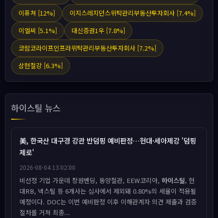
이퓨쳐 [12%]
이지스레지던스위탁관리부동산투자회사 [7.4%]
이엘씨 [5.1%]
대신증권1우 [7.8%]
코람코라이프인프라위탁관리부동산투자회사 [7.2%]
삼현철강 [6.3%]
하이스틸 뉴스
美, 한국산 대구경 강관 반덤핑 예비판정…현대·세아제강 '덤핑
제로'
2026-08-04 13:02:00
비선정 기업 가운데 창원벤딩, 동양철관, EEW코리아,
하이스틸
, 현
대RB, 넥스틸 등 6개사는 심사에서 제외돼 0.80%의 세율이 적용될
예정이다. DOC는 이번 예비판정 이후 이해관계자 의견 제출과 검증
절차를 거쳐 최종...