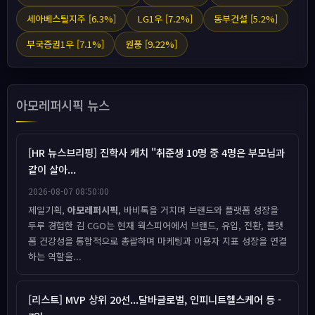
세아베스틸지주 [6.3%]
LG1우 [7.2%]
동부건설 [5.2%]
부국증권1우 [7.1%]
원풍 [9.22%]
아모레퍼시픽 뉴스
[HR 뉴스브리핑] 진학사 캐치 "취준생 10명 중 4명은 부모님과
같이 살아...
2026-08-07 08:50:00
제일기획,
아모레퍼시픽
, 바비톡을 거치며 브랜드와 플랫폼 성장을
두루 경험한 김 CGO는 현재 웍스피어에서 브랜드, 유입, 전환, 플랫
폼 건강성을 통합적으로 총괄하며 마케팅과 이용자 지표 성장을 연결
하는 역할을...
[리스트] MVP 상위 20선...달바글로벌, 인피니트헬스케어 등 -