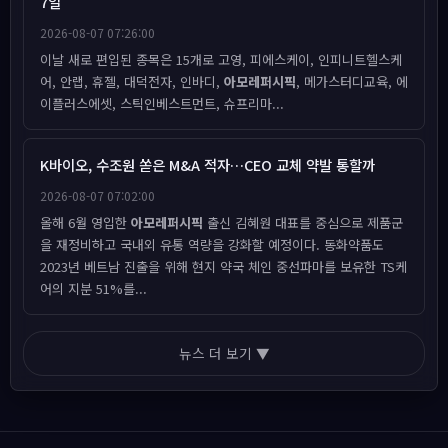
7일
2026-08-07 07:26:00
이날 새로 편입된 종목은 15개로 고영, 피에스케이, 인피니트헬스케
어, 안랩, 휴젤, 대덕전자, 인바디,
아모레퍼시픽
, 메가스터디교육, 에
이플러스에셋, 스틱인베스트먼트, 슈프리마...
K바이오, 수조원 쏟은 M&A 적자…CEO 교체 약발 통할까
2026-08-07 07:02:00
올해 6월 영입한
아모레퍼시픽
출신 김혜원 대표를 중심으로 제품군
을 재정비하고 국내외 유통 역량을 강화할 예정이다. 동화약품도
2023년 베트남 진출을 위해 현지 약국 체인 중선파마를 보유한 TS케
어의 지분 51%를...
뉴스 더 보기 ▼