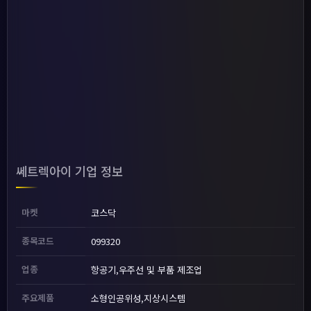
쎄트렉아이 기업 정보
마켓
코스닥
종목코드
099320
업종
항공기,우주선 및 부품 제조업
주요제품
소형인공위성,지상시스템