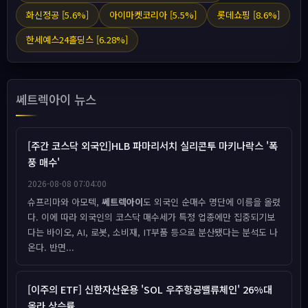
화신정공 [5.6%]
아이마켓코리아 [5.5%]
롯데쇼핑 [8.6%]
한세예스24홀딩스 [6.28%]
쎄트렉아이 뉴스
[주간 코스닥 외국인]HLB 파마리서치 실리콘투 마키나락스 '폭
풍 매수'
2026-08-08 07:04:00
슈프리마와 아모텍,
쎄트렉아이
도 외국인 순매수 명단에 이름을 올렸
다. 이에 따라 외국인의 코스닥 매수세가 특정 업종에만 집중되기보
다는 바이오, AI, 로봇, 소비재, IT부품 등으로 분산됐다는 분석도 나
온다. 반면...
[이주의 ETF] 신한자산운용 'SOL 우주항공밸류체인' 26%대
올라 상승률 ...