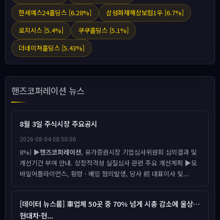
한세예스24홀딩스 [6.28%]
삼성화재해상보험1우 [6.7%]
로지시스 [5.4%]
쿠쿠홀딩스 [5.1%]
더네이쳐홀딩스 [5.43%]
핸즈코퍼레이션 뉴스
8월 3일 주식시장 주요공시
2026-08-04 08:50:00
8%) ▶
핸즈코퍼레이션
, 유가증권시장 기업심사위원회 심의결과 및
개선기간 부여 안내. 상장적격성 실질심사 관련 주요 개선계획 ▶모
바일어플라이언스, 횡령ㆍ배임 혐의발생, 당사 前 대표이사 및...
[데이터 뉴스룸] 車업체 50곳 중 70% 넘게 시총 감소에 울상…
현대차·현...