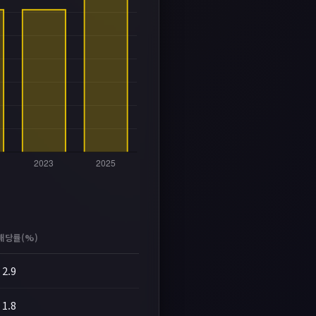
배당률(%)
2.9
1.8