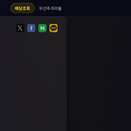
우선주괴리율
배당조회