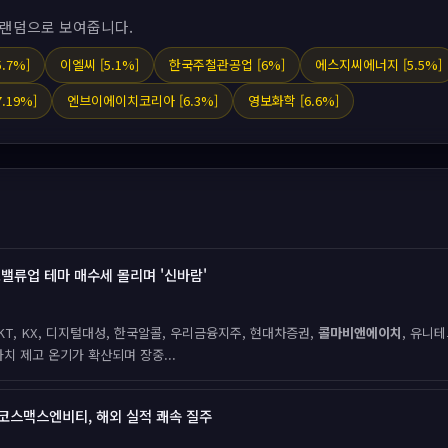
 랜덤으로 보여줍니다.
.7%]
이엘씨 [5.1%]
한국주철관공업 [6%]
에스지씨에너지 [5.5%]
.19%]
엔브이에이치코리아 [6.3%]
영보화학 [6.6%]
.밸류업 테마 매수세 몰리며 '신바람'
T, KX, 디지털대성, 한국알콜, 우리금융지주, 현대차증권,
콜마비앤에이치
, 유니테
치 제고 온기가 확산되며 장중...
 코스맥스엔비티, 해외 실적 쾌속 질주