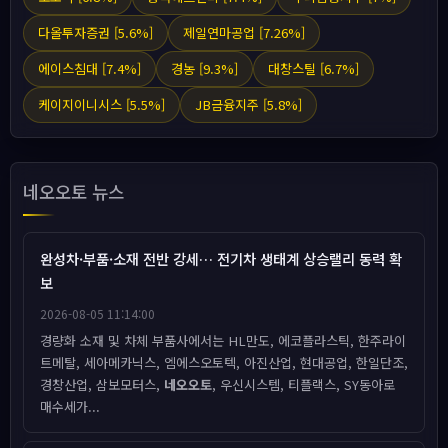
다올투자증권 [5.6%]
제일연마공업 [7.26%]
에이스침대 [7.4%]
경농 [9.3%]
대창스틸 [6.7%]
케이지이니시스 [5.5%]
JB금융지주 [5.8%]
네오오토 뉴스
완성차·부품·소재 전반 강세… 전기차 생태계 상승랠리 동력 확
보
2026-08-05 11:14:00
경량화 소재 및 차체 부품사에서는 HL만도, 에코플라스틱, 한주라이
트메탈, 세아메카닉스, 엠에스오토텍, 아진산업, 현대공업, 한일단조,
경창산업, 삼보모터스,
네오오토
, 우신시스템, 티플랙스, SY동아로
매수세가...