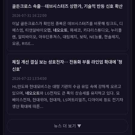
골든크로스 속출…데브시스터즈 상한가, 기술적 반등 신호 확산
2026-07-31 16:22:00
이날 골든크로스가 확인된 종목은 데브시스터즈를 비롯해 링크드, 디
에스엠, 티앤알바이오팹,
네오오토
, 파세코, 키다리스튜디오, 누리플
랜, 알피바이오, 아우딘퓨쳐스, 대림제지, 보락, NE능률, 한솔제지,
오공, RISE...
체질 개선 결실 보는 성호전자… 전동화 부품 라인업 확대에 '청
신호'
2026-07-22 13:54:00
HL만도와 현대모비스는 대형 기관의 수급 유입 속에 강하게 오르고
있으며,
네오오토
와 LG전자도 큰 폭의 상승세를 유지하고 있다. 모
베이스전자, 현대위아, 현대차, LS머트리얼즈, 디아이씨 등도 전기차
생산 확대에 따른...
뉴스 더 보기 ▼