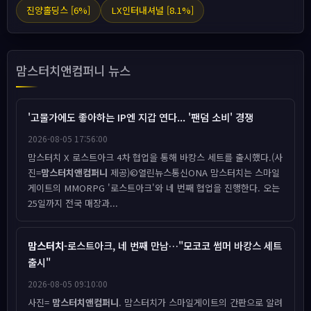
진양홀딩스 [6%]
LX인터내셔널 [8.1%]
맘스터치앤컴퍼니 뉴스
'고물가에도 좋아하는 IP엔 지갑 연다... '팬덤 소비' 경쟁
2026-08-05 17:56:00
맘스터치 X 로스트아크 4차 협업을 통해 바캉스 세트를 출시했다.(사
진=
맘스터치앤컴퍼니
제공)©열린뉴스통신ONA 맘스터치는 스마일
게이트의 MMORPG '로스트아크'와 네 번째 협업을 진행한다. 오는
25일까지 전국 매장과...
맘스터치
-로스트아크, 네 번째 만남…"모코코 썸머 바캉스 세트
출시"
2026-08-05 09:10:00
사진=
맘스터치앤컴퍼니
. 맘스터치가 스마일게이트의 간판으로 알려