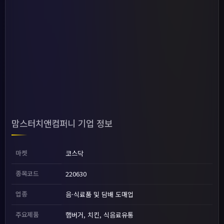
맘스터치앤컴퍼니 기업 정보
마켓
코스닥
종목코드
220630
업종
음·식료품 및 담배 도매업
주요제품
햄버거, 치킨, 식음료유통