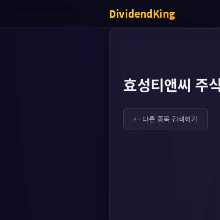
DividendKing
효성티앤씨 주식
← 다른 종목 검색하기