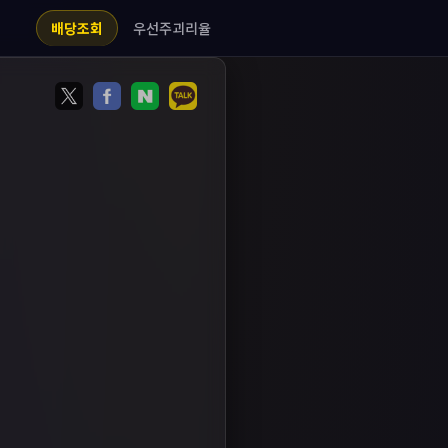
우선주괴리율
배당조회