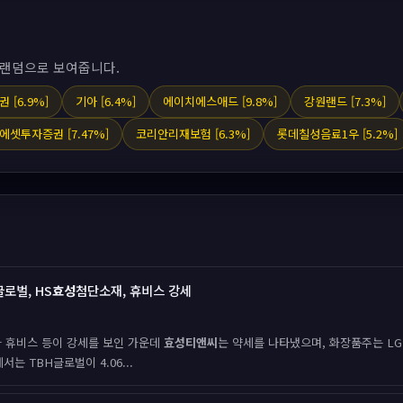
 랜덤으로 보여줍니다.
 [6.9%]
기아 [6.4%]
에이치에스애드 [9.8%]
강원랜드 [7.3%]
에셋투자증권 [7.47%]
코리안리재보험 [6.3%]
롯데칠성음료1우 [5.2%]
로벌, HS
효성
첨단소재, 휴비스 강세
 휴비스 등이 강세를 보인 가운데
효성티앤씨
는 약세를 나타냈으며, 화장품주는 L
는 TBH글로벌이 4.06...