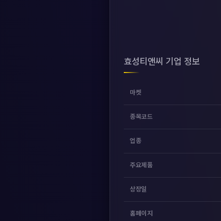
효성티앤씨 기업 정보
마켓
종목코드
업종
주요제품
상장일
홈페이지