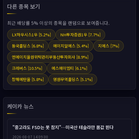
다른 종목 보기
최근 배당률 5% 이상의 종목을 랜덤으로 보여줍니다.
LX하우시스1우 [5.2%]
NH투자증권1우 [7.7%]
동국홀딩스 [6.8%]
에이치알에스 [5.4%]
지에스 [7%]
엔에이치올원위탁관리부동산투자회사 [8.9%]
크레버스 [10.5%]
에스에이엠티 [6.1%]
창해에탄올 [5.8%]
영원무역홀딩스 [5.1%]
케이카 뉴스
"중고라도 FSD는 못 참지"…미국산 테슬라만 몸값 뛴다
2026-08-07 14:09:00