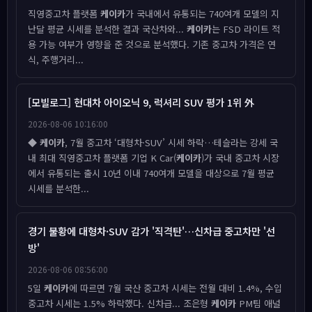
직영중고차 플랫폼
케이카
가 국내에서 유통되는 740여개 모델의 지
난달 평균 시세를 분석한 결과 국산차와...
케이카
는 FSD 라이트 적
용 가능 여부가 영향을 준 것으로 분석했다. 기존 중고차 가격은 연
식, 주행거리...
[모빌로그] 현대차 아이오닉 9, 럭셔리 SUV 평가 1위 外
2026-08-06 10:16:00
◆
케이카
, 7월 중고차 ‘대형차·SUV’ 시세 하락…테슬라는 강세 국
내 최대 직영중고차 플랫폼 기업 K Car(
케이카
)가 국내 중고차 시장
에서 유통되는 출시 10년 이내 740여개 모델을 대상으로 7월 평균
시세를 분석한...
경기 불황에 대형차·SUV 감가 '직격탄'…신차급 중고차만 '선
방'
2026-08-06 08:56:00
5일
케이카
에 따르면 7월 국산 중고차 시세는 전월 대비 1.4%, 수입
중고차 시세는 1.5% 하락했다. 신차급... 조은형
케이카
PM팀 애널