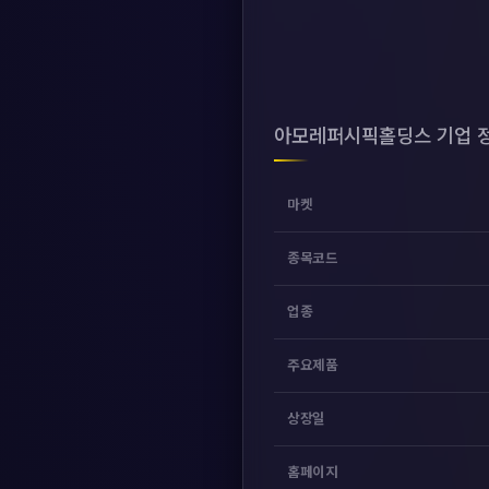
아모레퍼시픽홀딩스 기업 
마켓
종목코드
업종
주요제품
상장일
홈페이지