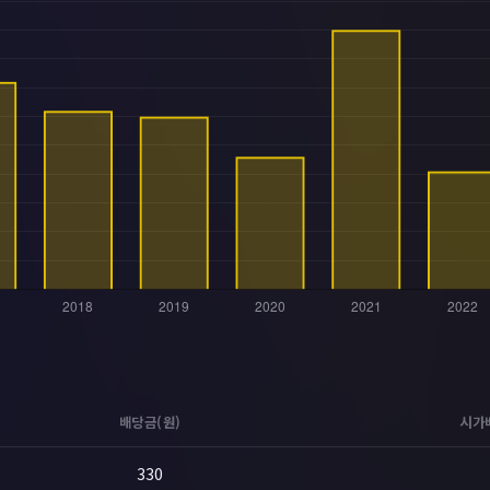
배당금(원)
시가
330