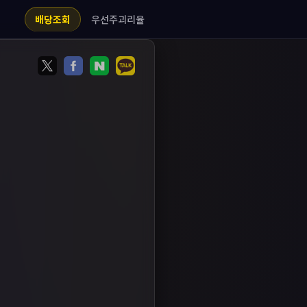
우선주괴리율
배당조회