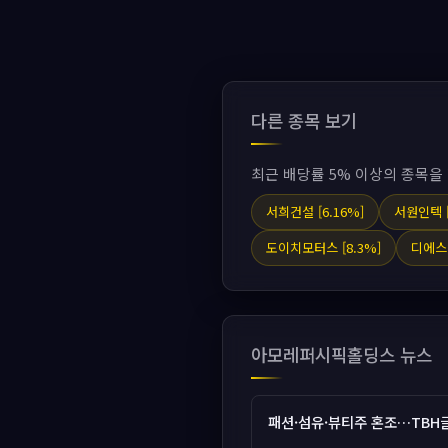
다른 종목 보기
최근 배당률 5% 이상의 종목을
서희건설 [6.16%]
서원인텍 [
도이치모터스 [8.3%]
디에스알
아모레퍼시픽홀딩스 뉴스
패션·섬유·뷰티주 혼조…TBH