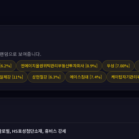
 랜덤으로 보여줍니다.
6.2%]
엔에이치올원위탁관리부동산투자회사 [8.9%]
우성 [7.88%]
제강 [11%]
삼현철강 [6.3%]
에이스침대 [7.4%]
케이탑자기관리부
글로벌, HS효성첨단소재, 휴비스 강세