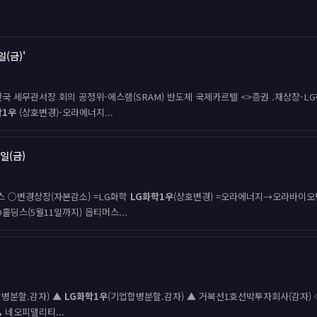
일(금)'
청-전국 세무관서장 회의 공정위-에스램(SRAM) 반도체 국제카르텔 <>증권 .재상장
학1우
(상호변경)-오라에너지...
4일(금)
우시스 ○변경상장(자본감소) =LG화학
LG화학1우
(상호변경) =오라에너지→오라바이오
딩스(5월11일까지) 옵티머스...
합병분할.감자) ▲
LG화학1우
(기업합병분할.감자) ▲ 거북선1호선박투자회사(감자) 
▲ 네오피델리티...