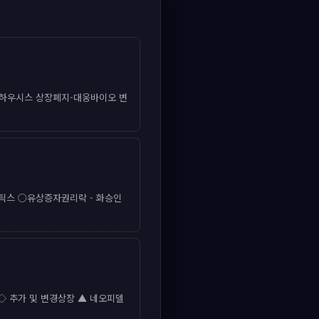
-LG하우시스 상장폐지-대웅바이오 변
틱스 ○유상증자권리락 - 화승인
◇ 추가 및 변경상장 ▲ 네오피델