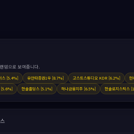
 랜덤으로 보여줍니다.
스 [5.4%]
유안타증권1우 [8.7%]
고스트스튜디오 KDR [6.2%]
현
5.6%]
한솔홀딩스 [5.1%]
하나금융지주 [6.5%]
한솔로지스틱스 [1
뉴스