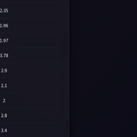
2.35
1.96
1.97
3.78
2.9
2.1
2
2.8
3.4