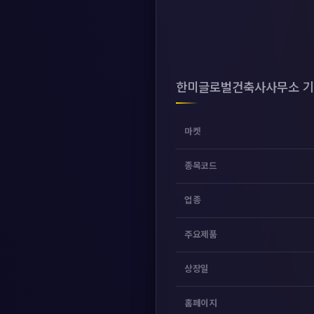
한미글로벌건축사사무소 기
마켓
종목코드
업종
주요제품
상장일
홈페이지