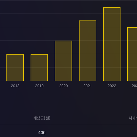
배당금(원)
시가
400